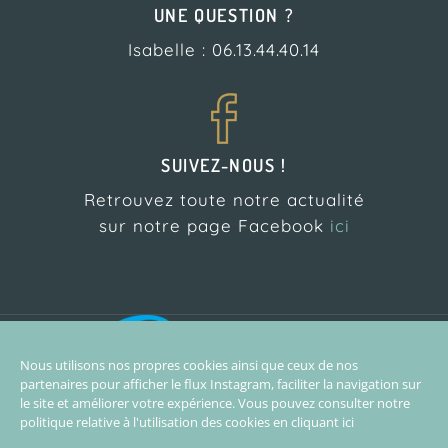
UNE QUESTION ?
Isabelle : 06.13.44.40.14
SUIVEZ-NOUS !
Retrouvez toute notre actualité
sur notre page Facebook
ici
L’Atelier Pilates est
partenaire de l’école de
Nous utilisons nos propres cookies ainsi que ceux de nos
surf Biarritz Surf Training
partenaires pour afficher le flux Instagram, faciliter la navigation sur
le site et améliorer votre expérience. Vous pouvez consulter notre
politique relative à l'utilisation des cookies en
cliquant ici