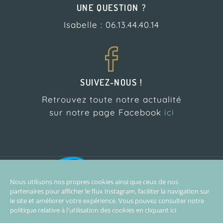
UNE QUESTION ?
Isabelle : 06.13.44.40.14
SUIVEZ-NOUS !
Retrouvez toute notre actualité
sur notre page Facebook
ici
L’Atelier Pilates est
partenaire de l’école de
Nous utilisons nos propres cookies ainsi que ceux de nos
surf Biarritz Surf Training
partenaires pour afficher le flux Instagram, faciliter la navigation sur
le site et améliorer votre expérience. Vous pouvez consulter notre
politique relative à l'utilisation des cookies en
cliquant ici