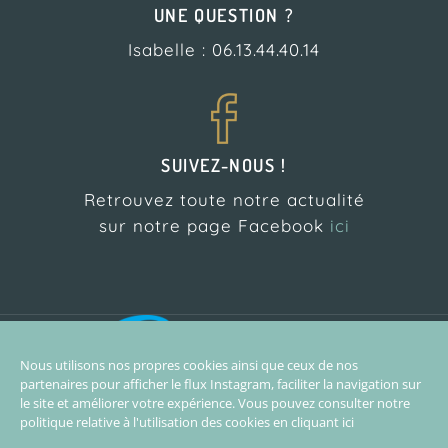
UNE QUESTION ?
Isabelle : 06.13.44.40.14
SUIVEZ-NOUS !
Retrouvez toute notre actualité
sur notre page Facebook
ici
L’Atelier Pilates est
partenaire de l’école de
Nous utilisons nos propres cookies ainsi que ceux de nos
surf Biarritz Surf Training
partenaires pour afficher le flux Instagram, faciliter la navigation sur
le site et améliorer votre expérience. Vous pouvez consulter notre
politique relative à l'utilisation des cookies en
cliquant ici