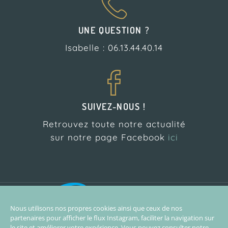
UNE QUESTION ?
Isabelle : 06.13.44.40.14
SUIVEZ-NOUS !
Retrouvez toute notre actualité
sur notre page Facebook
ici
L’Atelier Pilates est
partenaire de l’école de
Nous utilisons nos propres cookies ainsi que ceux de nos
surf Biarritz Surf Training
partenaires pour afficher le flux Instagram, faciliter la navigation sur
le site et améliorer votre expérience. Vous pouvez consulter notre