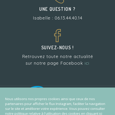
UNE QUESTION ?
Isabelle : 06.13.44.40.14
SUIVEZ-NOUS !
Retrouvez toute notre actualité
sur notre page Facebook
ici
L’Atelier Pilates est
partenaire de l’école de
Nous utilisons nos propres cookies ainsi que ceux de nos
surf Biarritz Surf Training
partenaires pour afficher le flux Instagram, faciliter la navigation
sur le site et améliorer votre expérience. Vous pouvez consulter
notre politique relative à l'utilisation des cookies en
cliquant ici